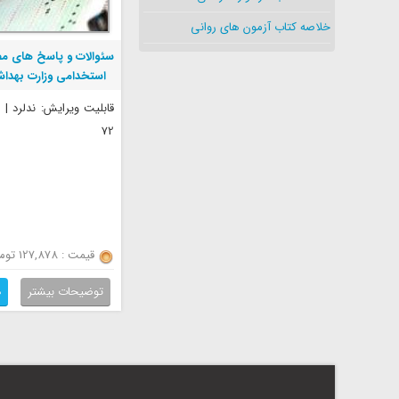
خلاصه کتاب آزمون های روانی
سئوالات و پاسخ های م
استخدامی وزارت بهداش
آموزش پزشک
قابلیت ویرایش: ندلرد |
72
قیمت : 127,878 تومان
توضیحات بیشتر
د