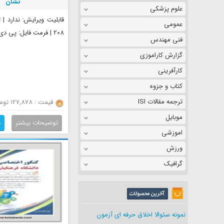
نشان
علوم پزشکی
قابلیت ویرایش: ندارد |
عمومی
208 | فرمت فایل: پی دی اف
فنی مهندس
گزارش کاراموزی
کارآفرینی
کتاب و جزوه
ترجمه مقالات ISI
قیمت : 127,878 تومان
موبایل
توضیحات بیشتر
د
اموزشی
ورزش
گرافیک
نمونه سئوالا اخلاق حرفه ای آزمون