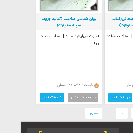
هیجانی(کتاب،
روان شناسی سلامت (کتاب، جزوه،
سئوالات)
نمونه سئوالات)
 | تعداد صفحات:
قابلیت ویرایش: ندلرد | تعداد صفحات:
600
قیمت : 127,878 تومان
دریافت فایل
توضیحات بیشتر
دریافت فایل
-
10
قبلی ·
بعدی