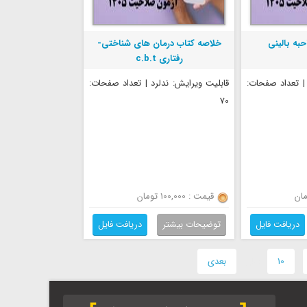
به بالینی
خلاصه کتاب درمان های شناختی-
رفتاری c.b.t
 | تعداد صفحات:
قابلیت ویرایش: ندلرد | تعداد صفحات:
70
قیمت : 100,000 تومان
دریافت فایل
توضیحات بیشتر
دریافت فایل
-
10
قبلی ·
بعدی