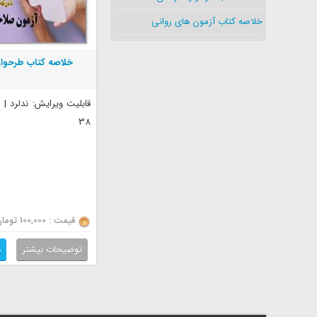
خلاصه کتاب آزمون های روانی
خلاصه کتاب طرحوار
قابلیت ویرایش: ندلرد |
38
قیمت : 100,000 تومان
توضیحات بیشتر
د